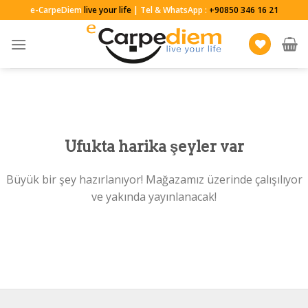
Skip
e-CarpeDiem
live your life
| Tel & WhatsApp :
+90850 346 16 21
to
content
Ufukta harika şeyler var
Büyük bir şey hazırlanıyor! Mağazamız üzerinde çalışılıyor
ve yakında yayınlanacak!