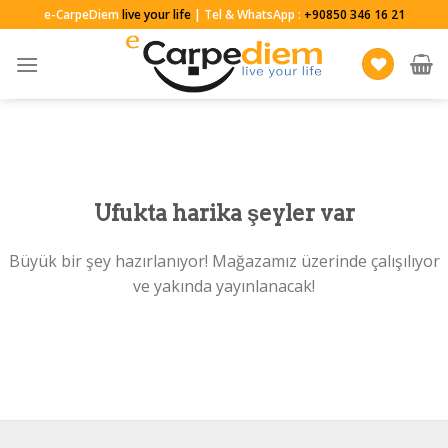
Skip
e-CarpeDiem
live your life
| Tel & WhatsApp :
+90850 346 16 21
to
content
Ufukta harika şeyler var
Büyük bir şey hazırlanıyor! Mağazamız üzerinde çalışılıyor
ve yakında yayınlanacak!