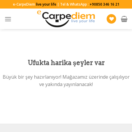
Skip
e-CarpeDiem
live your life
| Tel & WhatsApp :
+90850 346 16 21
to
content
Ufukta harika şeyler var
Büyük bir şey hazırlanıyor! Mağazamız üzerinde çalışılıyor
ve yakında yayınlanacak!