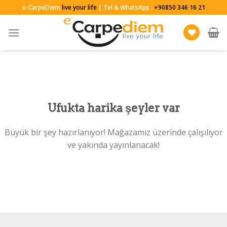
Skip
e-CarpeDiem
live your life
| Tel & WhatsApp :
+90850 346 16 21
to
content
Ufukta harika şeyler var
Büyük bir şey hazırlanıyor! Mağazamız üzerinde çalışılıyor
ve yakında yayınlanacak!