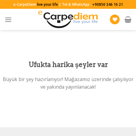
Skip
e-CarpeDiem
live your life
| Tel & WhatsApp :
+90850 346 16 21
to
content
Ufukta harika şeyler var
Büyük bir şey hazırlanıyor! Mağazamız üzerinde çalışılıyor
ve yakında yayınlanacak!