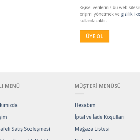
Kişisel verileriniz bu web sit
erişimi yönetmek ve
gizlilik ilk
kullanılacaktır.
ÜYE OL
LI MENÜ
MÜŞTERI MENÜSÜ
kımızda
Hesabım
işim
İptal ve İade Koşulları
feli Satış Sözleşmesi
Mağaza Listesi