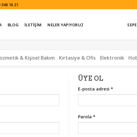
 346 16 21
A
BLOG
İLETIŞIM
NELER YAPIYORUZ
SEPE
ozmetik & Kişisel Bakım
Kırtasiye & Ofis
Elektronik
Hob
ÜYE OL
E-posta adresi
*
Parola
*