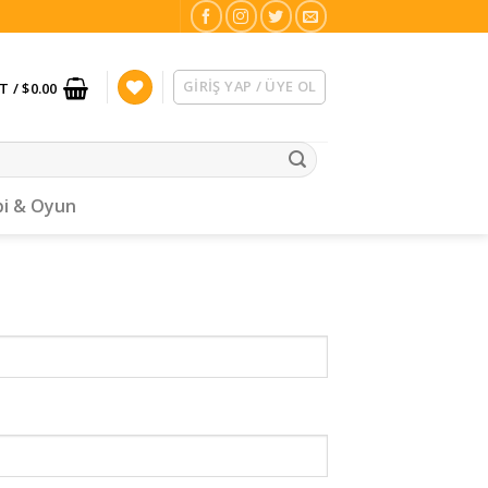
GIRIŞ YAP / ÜYE OL
T /
$
0.00
i & Oyun