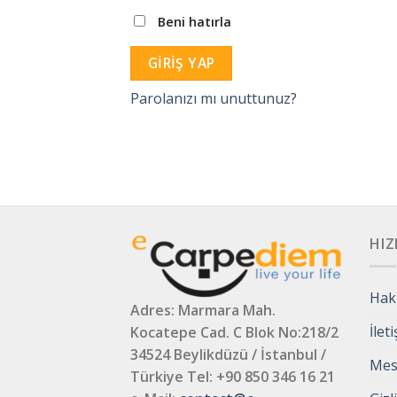
Beni hatırla
GIRIŞ YAP
Parolanızı mı unuttunuz?
HIZ
Hak
Adres: Marmara Mah.
İlet
Kocatepe Cad. C Blok No:218/2
34524 Beylikdüzü / İstanbul /
Mesa
Türkiye
Tel: +90 850 346 16 21