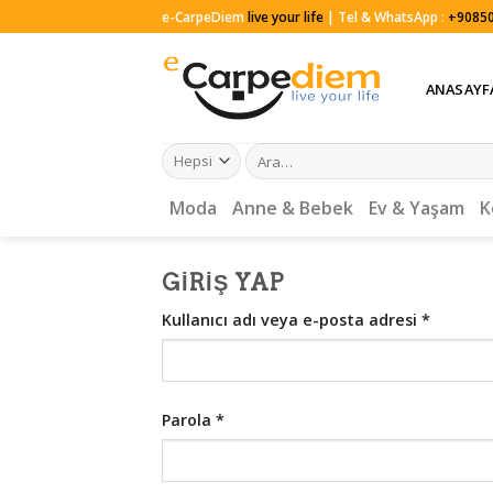
Skip
e-CarpeDiem
live your life
| Tel & WhatsApp :
+90850
to
content
ANASAYF
Ara:
Moda
Anne & Bebek
Ev & Yaşam
K
GIRIŞ YAP
Kullanıcı adı veya e-posta adresi
*
Parola
*